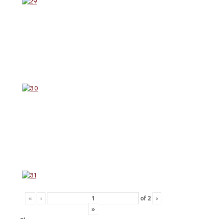
«
‹
of
2
›
»