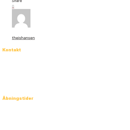
Share
0
theishansen
Kontakt
Rosenkrantzgade 20
8000 Aarhus C
Danmark
Tlf:
86 12 43 44
info@flintstonepub.dk
Åbningstider
Man-Ons: 12.00 – 01.00
Torsdag: 12.00 – 02.00
Fredag: 12.00 – 03.00