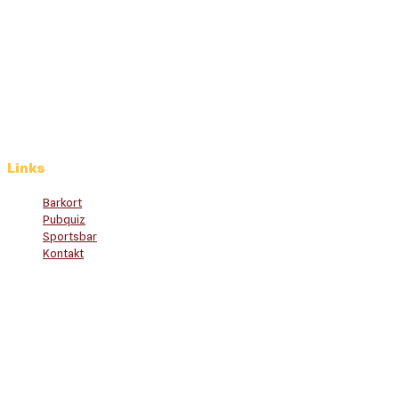
Torsdag: 12.00 – 02.00
Fredag: 12.00 – 03.00
Lørdag: 12.00 – 03.00
Søndag: 12.00 – 00.00
Links
Barkort
Pubquiz
Sportsbar
Kontakt
Jukebox
Afspil dine favoritter
Studierabat