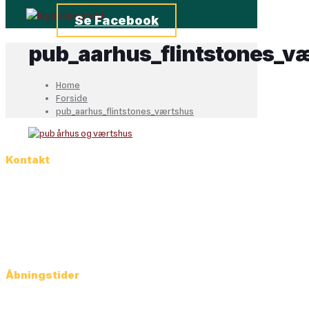
Se Facebook
pub_aarhus_flintstones_v
Home
Forside
pub_aarhus_flintstones_værtshus
Kontakt
Rosenkrantzgade 20
8000 Aarhus C
Danmark
Tlf:
86 12 43 44
info@flintstonepub.dk
Åbningstider
Man-Ons: 12.00 – 01.00