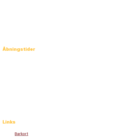
Rosenkrantzgade 20
8000 Aarhus C
Danmark
Tlf:
86 12 43 44
info@flintstonepub.dk
Åbningstider
Man-Ons: 12.00 – 01.00
Torsdag: 12.00 – 02.00
Fredag: 12.00 – 03.00
Lørdag: 12.00 – 03.00
Søndag: 12.00 – 00.00
Links
Barkort