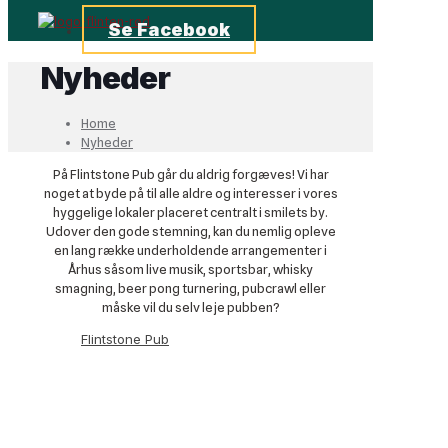
Se Facebook
Nyheder
Home
Nyheder
På Flintstone Pub går du aldrig forgæves! Vi har
noget at byde på til alle aldre og interesser i vores
hyggelige lokaler placeret centralt i smilets by.
Udover den gode stemning, kan du nemlig opleve
en lang række underholdende arrangementer i
Århus såsom live musik, sportsbar, whisky
smagning, beer pong turnering, pubcrawl eller
måske vil du selv leje pubben?
Flintstone Pub